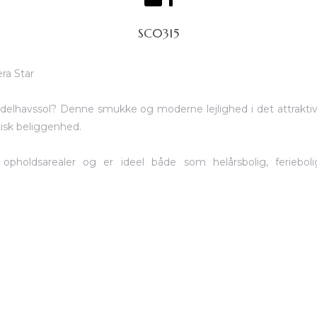
SC0315
era Star
lhavssol? Denne smukke og moderne lejlighed i det attraktive 
tisk beliggenhed.
pholdsarealer og er ideel både som helårsbolig, ferieboli