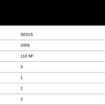
S0315
2005
110 M²
3
1
2
2