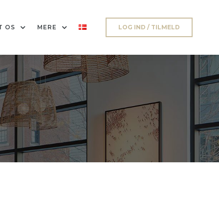
T OS
MERE
LOG IND / TILMELD