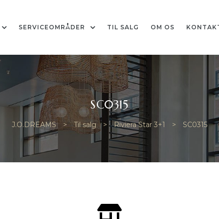
SERVICEOMRÅDER
TIL SALG
OM OS
KONTAK
SC0315
J.O.DREAMS
>
Til salg
>
Riviera Star 3+1
>
SC0315