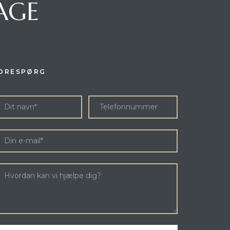
DAGE
ORESPØRG