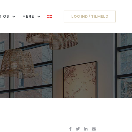
T OS
MERE
LOG IND / TILMELD