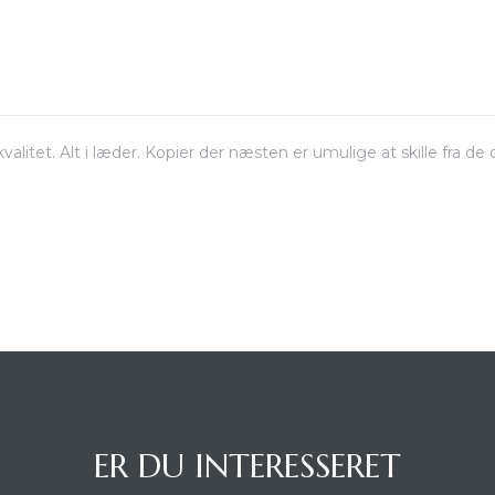
litet. Alt i læder. Kopier der næsten er umulige at skille fra de o
ER DU INTERESSERET