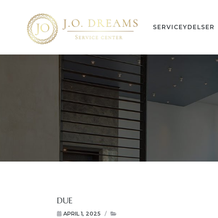
SERVICEYDELSER
n
ng
DUE
APRIL 1, 2025