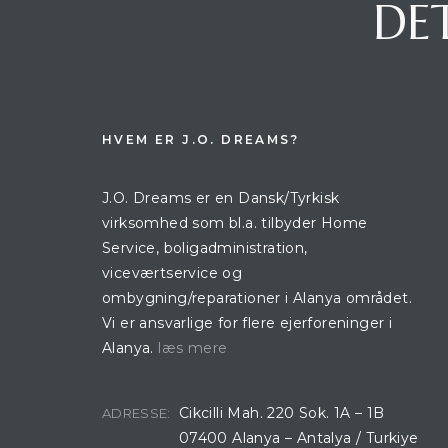
DET
lser i
HVEM ER J.O. DREAMS?
J.O. Dreams er en Dansk/Tyrkisk
virksomhed som bl.a. tilbyder Home
Service, boligadministration,
viceværtservice og
ombygning/reparationer i Alanya området.
Vi er ansvarlige for flere ejerforeninger i
Alanya.
læs mere
Cikcilli Mah. 220 Sok. 1A – 1B
ADRESSE:
07400 Alanya – Antalya / Turkiye