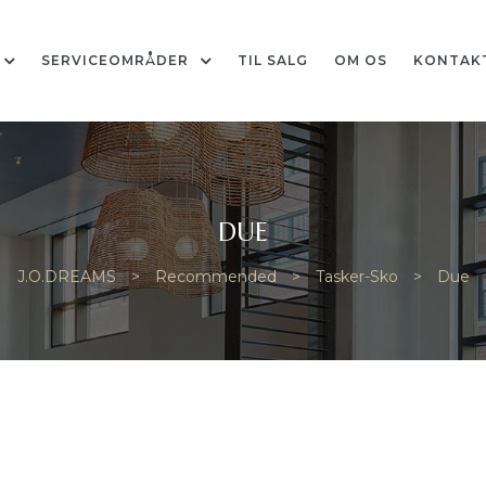
SERVICEOMRÅDER
TIL SALG
OM OS
KONTAK
DUE
J.O.DREAMS
>
Recommended
>
Tasker-Sko
>
Due