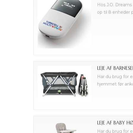
Hos J.O. Dreams 
op til 8 enheder
n
LEJE AF BARNES
Har du brug for e
hjemmet før anko
LEJE AF BABY H
Har du brug for en