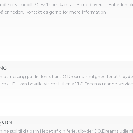
udlejer vi mobilt 3G wifi som kan tages med overalt. Enheden b
 på enheden. Kontakt os gerne for mere information
ENG
n barneseng på din ferie, har J.O.Dreams. mulighed for at tilbyde
mst. Du kan bestille via mail til en af J.O.Dreams mange servic
ØJSTOL
 højstol til dit barn i løbet af din ferie, tilbyder J.O.Dreams udle