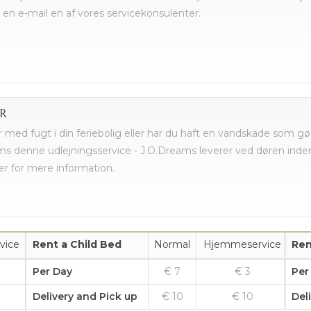
 en e-mail en af vores servicekonsulenter.
ER
med fugt i din feriebolig eller har du haft en vandskade som gø
ms denne udlejningsservice - J.O.Dreams leverer ved døren inden 
er for mere information.
vice
Rent a Child Bed
Normal
Hjemmeservice
Ren
Per Day
€ 7
€ 3
Per
Delivery and Pick up
€ 10
€ 10
Del