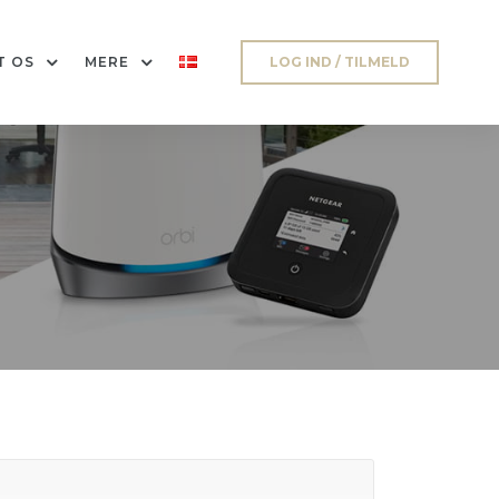
T OS
MERE
LOG IND / TILMELD