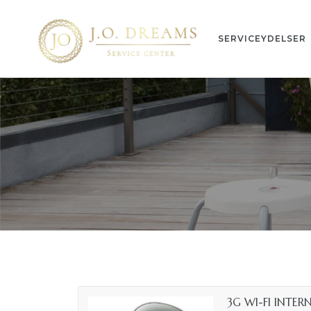
SERVICEYDELSER
n
ng
3G WI-FI INTER