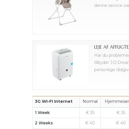
denne service via
lser i
LEJE AF AFFUGT
Har du problemer 
tilbyder J.O.Drea
personlige rådgiv
3G WI-FI Internet
Normal
Hjemmeser
1 Week
€ 35
€ 35
2 Weeks
€ 40
€ 40