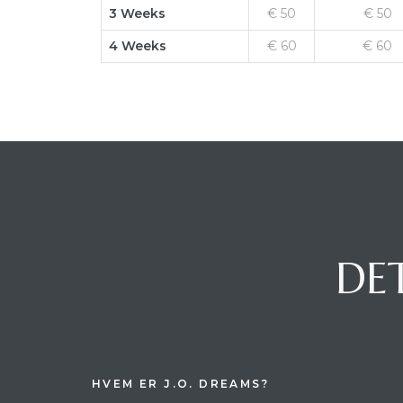
3 Weeks
€ 50
€ 50
4 Weeks
€ 60
€ 60
DET
HVEM ER J.O. DREAMS?