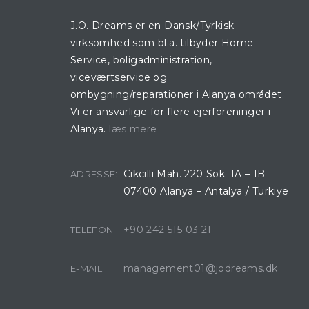
J.O. Dreams er en Dansk/Tyrkisk
virksomhed som bl.a. tilbyder Home
Service, boligadministration,
viceværtservice og
ombygning/reparationer i Alanya området.
Vi er ansvarlige for flere ejerforeninger i
Alanya.
læs mere
Cikcilli Mah. 220 Sok. 1A – 1B
ADRESSE:
07400 Alanya – Antalya / Turkiye
+90 242 515 03 21
TELEFON:
management01@jodreams.dk
E-MAIL: