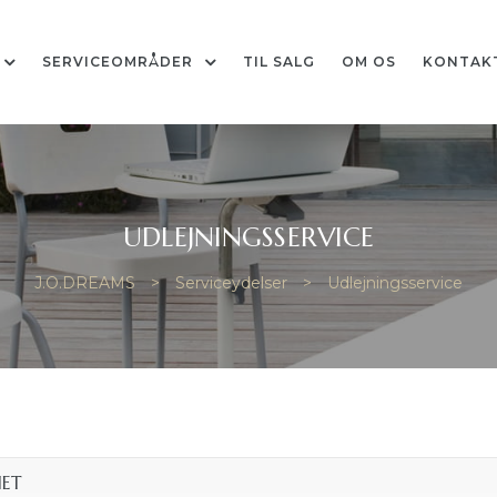
SERVICEOMRÅDER
TIL SALG
OM OS
KONTAK
UDLEJNINGSSERVICE
J.O.DREAMS
>
Serviceydelser
>
Udlejningsservice
NET