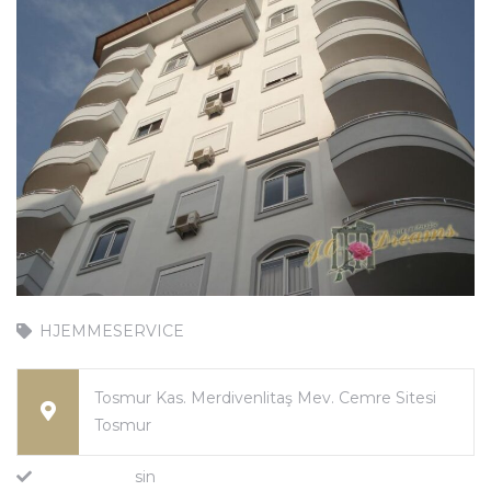
n
HJEMMESERVICE
Tosmur Kas. Merdivenlitaş Mev. Cemre Sitesi
Tosmur
sin