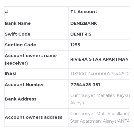
#
TL Account
Bank Name
DENIZBANK
Swift Code
DENITRIS
Section Code
1255
Account owners name
RIVIERA STAR APARTMAN Y
(Receiver)
IBAN
TR2100134000007754425000
Account Number
7754425-351
Cumhuriyet Mahallesi Keykubat
Bank Address
Alanya
Cumhuriyet Mah. Sadullahoğlu 
Account owners address
Star Apartmanı Alanya/ANTAL