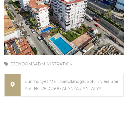
n
EJENDOMSADMINISTRATION
Cumhuriyet Mah. Sadullahoğlu Sok. Riviera Star
Apt. No: 26 07400 ALANYA / ANTALYA